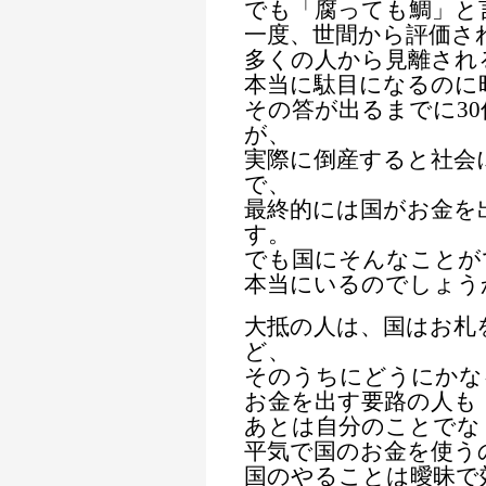
でも「腐っても鯛」と
一度、世間から評価さ
多くの人から見離され
本当に駄目になるのに
その答が出るまでに3
が、
実際に倒産すると社会
で、
最終的には国がお金を
す。
でも国にそんなことが
本当にいるのでしょう
大抵の人は、国はお札
ど、
そのうちにどうにかな
お金を出す要路の人も
あとは自分のことでな
平気で国のお金を使う
国のやることは曖昧で