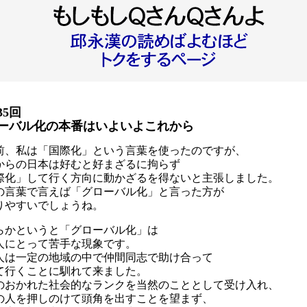
35回
ーバル化の本番はいよいよこれから
年前、私は「国際化」という言葉を使ったのですが、
からの日本は好むと好まざるに拘らず
際化」して行く方向に動かざるを得ないと主張しました。
の言葉で言えば「グローバル化」と言った方が
りやすいでしょうね。
らかというと「グローバル化」は
人にとって苦手な現象です。
人は一定の地域の中で仲間同志で助け合って
て行くことに馴れて来ました。
のおかれた社会的なランクを当然のこととして受け入れ、
の人を押しのけて頭角を出すことを望まず、