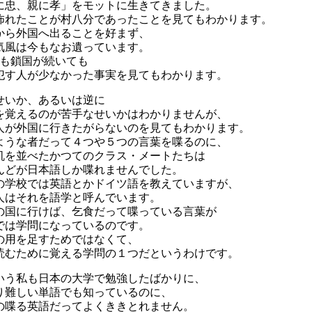
に忠、親に孝」をモットに生きてきました。
怖れたことが村八分であったことを見てもわかります。
から外国へ出ることを好まず、
気風は今もなお遺っています。
0年も鎖国が続いても
犯す人が少なかった事実を見てもわかります。
せいか、あるいは逆に
を覚えるのが苦手なせいかはわかりませんが、
人が外国に行きたがらないのを見てもわかります。
ような者だって４つや５つの言葉を喋るのに、
机を並べたかつてのクラス・メートたちは
んどが日本語しか喋れませんでした。
の学校では英語とかドイツ語を教えていますが、
人はそれを語学と呼んでいます。
の国に行けば、乞食だって喋っている言葉が
では学問になっているのです。
の用を足すためではなくて、
読むために覚える学問の１つだというわけです。
いう私も日本の大学で勉強したばかりに、
り難しい単語でも知っているのに、
の喋る英語だってよくききとれません。