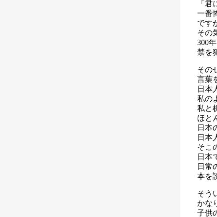
「君
一番
です
その
30
禁を
その
言葉
日本
私の
私と
ほと
日本
日本
そこ
日本
日常
本を
そう
かな
子供