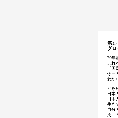
第35
グロ
30
これ
「国
今日
わか
どち
日本
日本
生き
自分
周囲