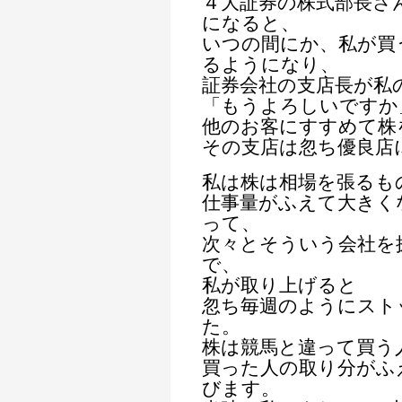
４大証券の株式部長さ
になると、
いつの間にか、私が買
るようになり、
証券会社の支店長が私
「もうよろしいですか
他のお客にすすめて株
その支店は忽ち優良店
私は株は相場を張るも
仕事量がふえて大きく
って、
次々とそういう会社を
で、
私が取り上げると
忽ち毎週のようにスト
た。
株は競馬と違って買う
買った人の取り分がふ
びます。