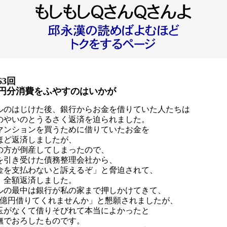
63回
兆円分消費をふやすのはいかが
ルのはじけた後、銀行からお金を借りていた人たちは
のやいのとうるさく返済を迫られました。
マンションを買うために借りていたお金を
ほど返済しましたが、
の方が倒産してしまったので、
を引き受けた債務整理会社から、
金を支払わないと訴えるぞ」と脅迫されて、
、全額返済しました。
ルの最中は銀行が私の家まで押しかけてきて、
00億円借りてくれませんか」と懇願されましたが、
玉がなくて借りそびれて本当によかったと
撫でおろしたものです。