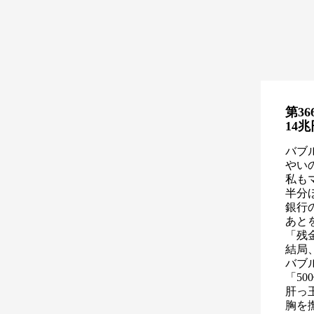
第36
14
バブ
やい
私も
半分
銀行
あと
「残
結局
バブ
「5
肝っ
胸を