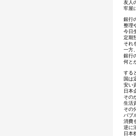
友人
牢屋
銀行
整理
今日
定期
それ
一方
銀行
何と
する
国は
安い
日本
その
生活
その
バブ
消費
逆に
日本