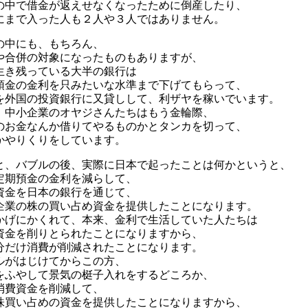
の中で借金が返えせなくなったために倒産したり、
にまで入った人も２人や３人ではありません。
の中にも、もちろん、
や合併の対象になったものもありますが、
生き残っている大半の銀行は
預金の金利を只みたいな水準まで下げてもらって、
を外国の投資銀行に又貸しして、利ザヤを稼いでいます。
、中小企業のオヤジさんたちはもう金輪際、
のお金なんか借りてやるものかとタンカを切って、
かやりくりをしています。
と、バブルの後、実際に日本で起ったことは何かというと、
定期預金の金利を減らして、
資金を日本の銀行を通じて、
企業の株の買い占め資金を提供したことになります。
かげにかくれて、本来、金利で生活していた人たちは
資金を削りとられたことになりますから、
分だけ消費が削減されたことになります。
ルがはじけてからこの方、
をふやして景気の梃子入れをするどころか、
消費資金を削減して、
株買い占めの資金を提供したことになりますから、