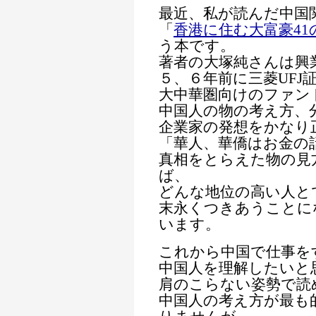
最近、私が読んだ中国
「
香港に住む大富豪41
う本です。
著者の大塚純さんは興
５、６年前に三菱UFJ
大中華圏向けのファン
中国人の物の考え方、
企業家の発想をかなり
「華人、華僑はお金の
真相をとらえた物の見
ば、
どんな地位の高い人と
末永くつきあうことに
います。
これから中国で仕事を
中国人を理解したいと
肩のこらない姿勢で読
中国人の考え方が最も