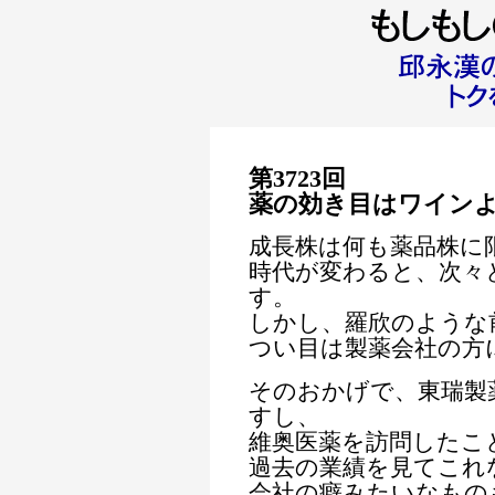
第3723回
薬の効き目はワイン
成長株は何も薬品株に
時代が変わると、次々
す。
しかし、羅欣のような
つい目は製薬会社の方
そのおかげで、東瑞製
すし、
維奥医薬を訪問したこ
過去の業績を見てこれ
会社の癖みたいなもの