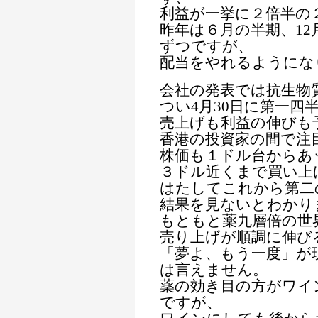
利益が一挙に２倍半の
昨年は６月の半期、1
ずつですが、
配当をやれるようにな
会社の発表では抗生物
つい4月30日に第一四
売上げも利益の伸びも
香港の投資家の間で注
株価も１ドル台からあ
３ドル近くまで買い上
はたしてこれから第二
結果を見ないとわかり
もともと薬九層倍の世
売り上げが順調に伸び
「夢よ、もう一度」が
は言えません。
薬の効き目の方がワイ
ですが、