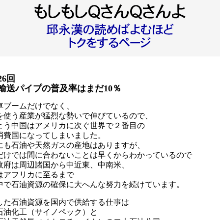
26回
輸送パイプの普及率はまだ10％
車ブームだけでなく、
を使う産業が猛烈な勢いで伸びているので、
とう中国はアメリカに次ぐ世界で２番目の
消費国になってしまいました。
にも石油や天然ガスの産地はありますが、
だけでは間に合わないことは早くからわかっているので
政府は周辺諸国から中近東、中南米、
はアフリカに至るまで
中で石油資源の確保に大へんな努力を続けています。
した石油資源を国内で供給する仕事は
石油化工（サイノペック）と