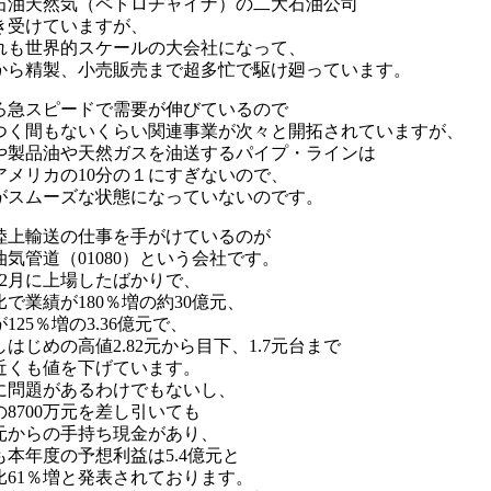
石油天然気（ペトロチャイナ）の二大石油公司
き受けていますが、
れも世界的スケールの大会社になって、
から精製、小売販売まで超多忙で駆け廻っています。
ろ急スピードで需要が伸びているので
つく間もないくらい関連事業が次々と開拓されていますが、
や製品油や天然ガスを油送するパイプ・ラインは
アメリカの10分の１にすぎないので、
がスムーズな状態になっていないのです。
陸上輸送の仕事を手がけているのが
油気管道（01080）という会社です。
12月に上場したばかりで、
比で業績が180％増の約30億元、
125％増の3.36億元で、
はじめの高値2.82元から目下、1.7元台まで
近くも値を下げています。
に問題があるわけでもないし、
の8700万元を差し引いても
億元からの手持ち現金があり、
も本年度の予想利益は5.4億元と
比61％増と発表されております。