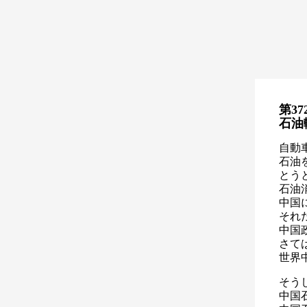
第37
石油
自動
石油
とう
石油
中国
それ
中国
さて
世界
そう
中国