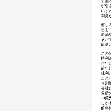
中国
が引
いず
開発
何し
息を
原油
まだ
輸送
この
勝利
昨年
前年
純利が
ことし
４割
会社
負債
10
しか
前年