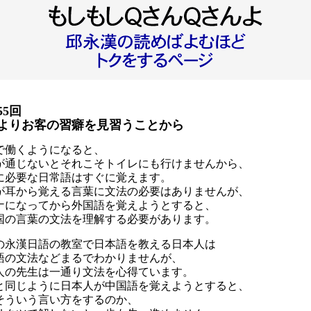
55回
よりお客の習癖を見習うことから
で働くようになると、
が通じないとそれこそトイレにも行けませんから、
に必要な日常語はすぐに覚えます。
が耳から覚える言葉に文法の必要はありませんが、
ナになってから外国語を覚えようとすると、
国の言葉の文法を理解する必要があります。
の永漢日語の教室で日本語を教える日本人は
語の文法などまるでわかりませんが、
人の先生は一通り文法を心得ています。
と同じように日本人が中国語を覚えようとすると、
そういう言い方をするのか、