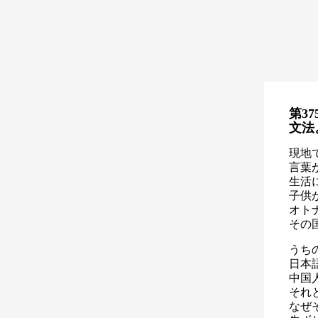
第37
文法
現地
言葉
生活
子供
オト
その
うち
日本
中国
それ
なぜ