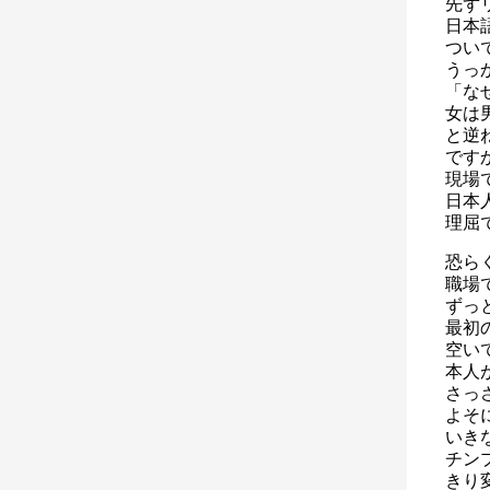
先ず
日本
つい
うっ
「な
女は
と逆
です
現場
日本
理屈
恐ら
職場
ずっ
最初
空い
本人
さっ
よそ
いき
チン
きり