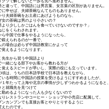
リクツで解しないと一歩も先へ進めません。
語と違って、中国語には男言葉、女言葉の区別がありません。
でに申せば、夫婦茶碗なんてものもありません。
かり夫婦茶碗をお土産にあげようものなら、
ぜ女の茶碗は男のより小さいの？
男より少ししかごはんを食べていけないのですか？」
ねじをくらわされます。
から中国で仕事をやるようになったら、
で鍛えられるのが一番で、
人の場合は必らず中国語教室にかよって
で覚えるようになります。
く先生から習う中国語より
で一緒になる部下やお客から教わる方が
と覚えるスピードが早いし、実際の役にも立っています。
の頃は、うちの日本語学校で日本語を教えながら、
ている時間に中国語の授業を受けるようにすすめましたが、
が１年たって上海や北京の事情が少しずつわかるようになると
さと就職先を見つけて
に勤めるようになった人も少なくないので
なりレストランやコーヒー・ショップや小売店に配属して、
プンカンプンでも直接お客とやりとりするように
変えたのです。