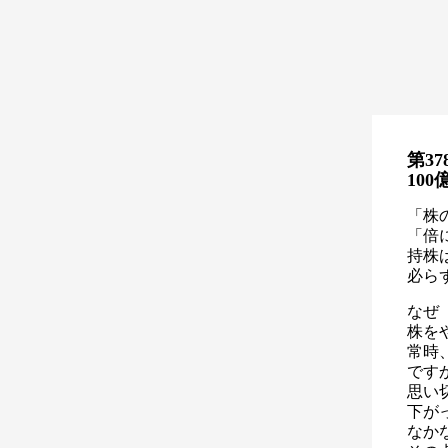
第37
10
「株
「倍
持株
必ら
なぜ
株を
常時
です
思い
下が
なか