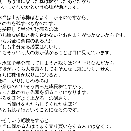
点、もう倍になった株は儲かったあとだから
いいじゃないかという心理が働きます。
本当は上がる株ほどよく上がるのですから、
ちの方を残すべきなのです。
を妥協して半分だけ売るのは
の凡庸な頭脳と折り合わないとおさまりがつかないからです。
からお金に余裕のある人は
ずしも半分売る必要はないし、
にもそういう人の方が儲かることは目に見えています。
を承知で半分売ってしまうと残りはどうせ只なんだから
市場がいくら大暴落をしてもそんなに気になりません。
うちに株価が戻り足になると、
先に上がりはじめるのは
が業績のいいそう言った成長株ですから、
なった株の方が先頭を切ることになります。
がる株ほどよく上がる」の諺通り、
、一番儲けをもたらしてくれた株ほど
あとも親孝行ということになるのです。
かそういう経験をすると、
本当に儲かる人はうまく売り買いをする人ではなくて、