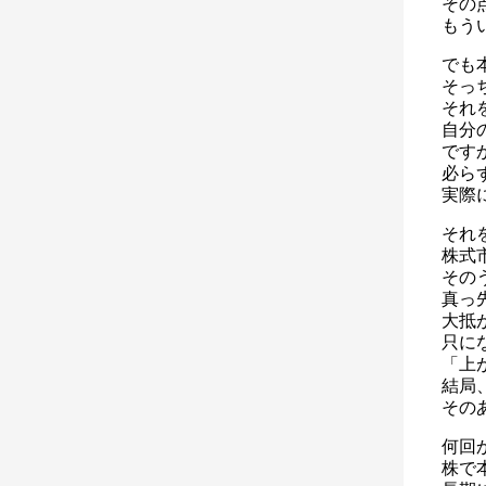
その
もう
でも
そっ
それ
自分
です
必ら
実際
それ
株式
その
真っ
大抵
只に
「上
結局
その
何回
株で