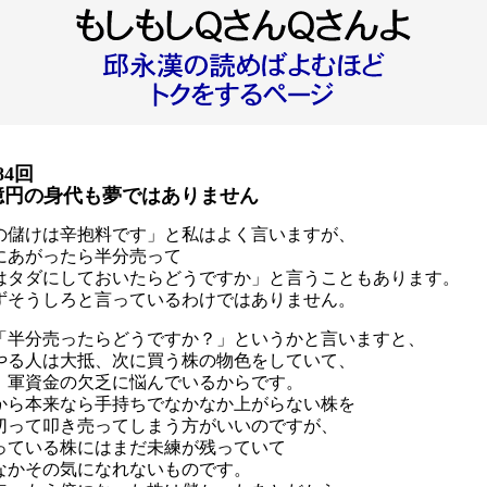
84回
0億円の身代も夢ではありません
の儲けは辛抱料です」と私はよく言いますが、
にあがったら半分売って
はタダにしておいたらどうですか」と言うこともあります。
ずそうしろと言っているわけではありません。
「半分売ったらどうですか？」というかと言いますと、
やる人は大抵、次に買う株の物色をしていて、
、軍資金の欠乏に悩んでいるからです。
から本来なら手持ちでなかなか上がらない株を
切って叩き売ってしまう方がいいのですが、
っている株にはまだ未練が残っていて
なかその気になれないものです。