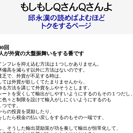
00回
人が外貨の大盤振舞いをする番です
インフレを抑え込む方法は１つしかありません。
準備高を減らす以外に方法はないのです。
貧乏で、外貨が不足する時は、
しては外貨が欲しくてたまりませんから、
ゆる方法を講じて外貨をふやそうとします。
レートを安くして輸出がしやすいようにするのもその１つだし
に色々と制限を設けて輸入がしにくいようにするのも
１つです。
からの投資を奨励したり、
をしたら税金の払い戻しをするのもその一端です。
し、そうした輸出奨励策が功を奏して輸出が恒常化して、