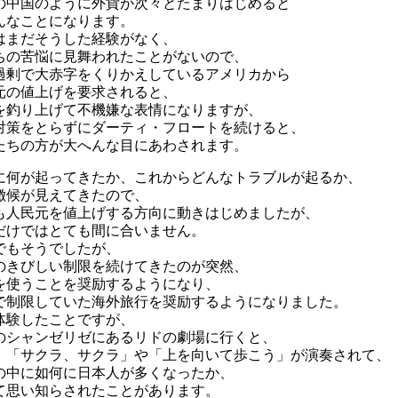
の中国のように外貨が次々とたまりはじめると
んなことになります。
はまだそうした経験がなく、
ちの苦悩に見舞われたことがないので、
過剰で大赤字をくりかえしているアメリカから
元の値上げを要求されると、
を釣り上げて不機嫌な表情になりますが、
対策をとらずにダーティ・フロートを続けると、
たちの方が大へんな目にあわされます。
に何が起ってきたか、これからどんなトラブルが起るか、
徴候が見えてきたので、
も人民元を値上げする方向に動きはじめましたが、
だけではとても間に合いません。
でもそうでしたが、
のきびしい制限を続けてきたのが突然、
を使うことを奨励するようになり、
で制限していた海外旅行を奨励するようになりました。
体験したことですが、
のシャンゼリゼにあるリドの劇場に行くと、
、「サクラ、サクラ」や「上を向いて歩こう」が演奏されて、
の中に如何に日本人が多くなったか、
て思い知らされたことがあります。