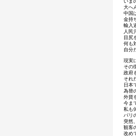
いま
大へ
中国
金持
輸入
人民
目尻
何も
自分
現実
その
政府
それ
日本
為替
外貨
今ま
私も
パリ
突然
観客
改め