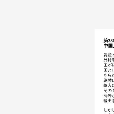
第38
中国
資産
外貨
国が
国と
あら
為替
輸入
その
海外
輸出
しか