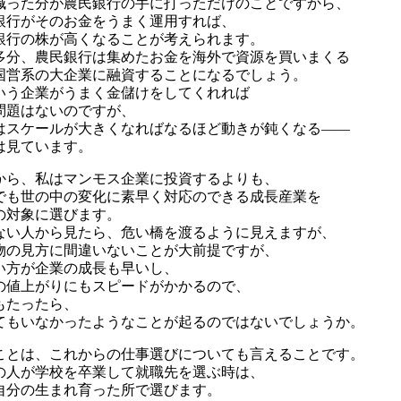
減った分が農民銀行の手に打っただけのことですから、
銀行がそのお金をうまく運用すれば、
銀行の株が高くなることが考えられます。
多分、農民銀行は集めたお金を海外で資源を買いまくる
国営系の大企業に融資することになるでしょう。
いう企業がうまく金儲けをしてくれれば
問題はないのですが、
はスケールが大きくなればなるほど動きが鈍くなる――
は見ています。
から、私はマンモス企業に投資するよりも、
でも世の中の変化に素早く対応のできる成長産業を
の対象に選びます。
ない人から見たら、危い橋を渡るように見えますが、
物の見方に間違いないことが大前提ですが、
い方が企業の成長も早いし、
の値上がりにもスピードがかかるので、
年もたったら、
てもいなかったようなことが起るのではないでしょうか。
ことは、これからの仕事選びについても言えることです。
の人が学校を卒業して就職先を選ぶ時は、
自分の生まれ育った所で選びます。