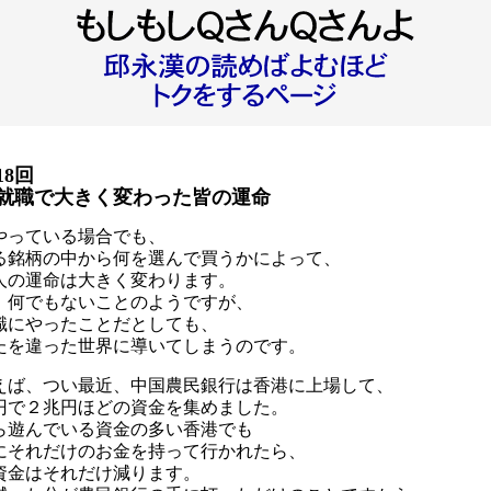
18回
就職で大きく変わった皆の運命
やっている場合でも、
る銘柄の中から何を選んで買うかによって、
人の運命は大きく変わります。
、何でもないことのようですが、
識にやったことだとしても、
たを違った世界に導いてしまうのです。
えば、つい最近、中国農民銀行は香港に上場して、
円で２兆円ほどの資金を集めました。
ら遊んでいる資金の多い香港でも
にそれだけのお金を持って行かれたら、
資金はそれだけ減ります。