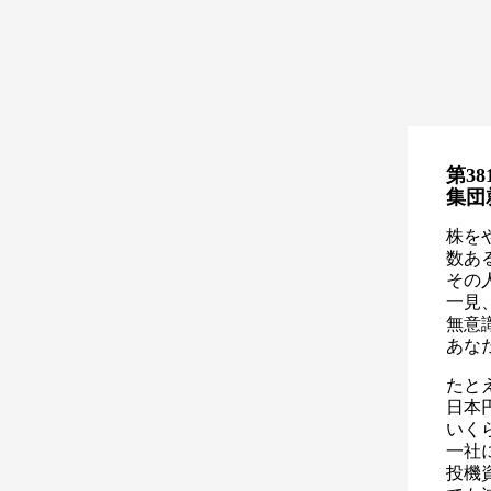
第38
集団
株を
数あ
その
一見
無意
あな
たと
日本
いく
一社
投機