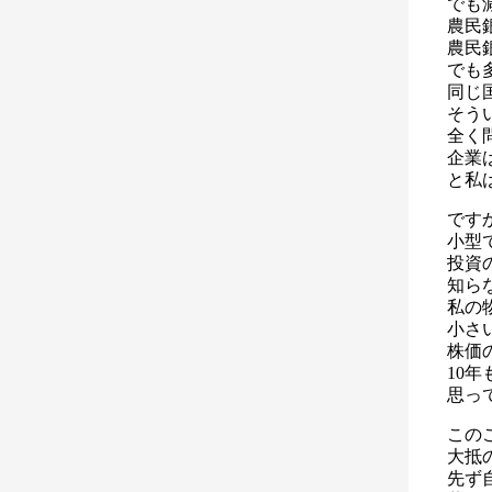
でも
農民
農民
でも
同じ
そう
全く
企業
と私
です
小型
投資
知ら
私の
小さ
株価
10
思っ
この
大抵
先ず