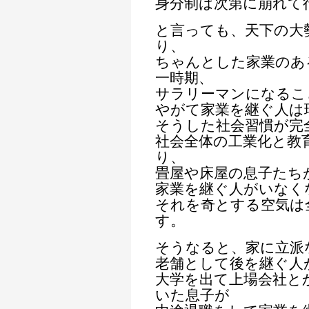
身分制は次第に崩れて
と言っても、天下の大
り、
ちゃんとした家業のあ
一時期、
サラリーマンになるこ
やがて家業を継ぐ人は
そうした社会習慣が完
社会全体の工業化と教
り、
畳屋や床屋の息子たち
家業を継ぐ人がいなく
それを奇とする空気は
す。
そうなると、家に立派
老舗として後を継ぐ人
大学を出て上場会社と
いた息子が