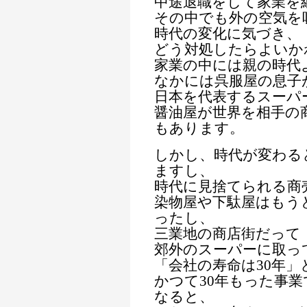
中途退職をして家業を
その中でも外の空気を
時代の変化に気づき、
どう対処したらよいか
家業の中には親の時代
なかには呉服屋の息子
日本を代表するスーパ
醤油屋が世界を相手の
もあります。
しかし、時代が変わる
ますし、
時代に見捨てられる商
染物屋や下駄屋はもう
ったし、
三業地の商店街だって
郊外のスーパーに取っ
「会社の寿命は30年」
かつて30年もった事
なると、