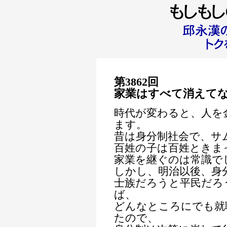
第3862回
家業はすべて消えて
時代が変わると、人を
ます。
昔は身分制社会で、サ
百姓の子は百姓ときま
家業を継ぐのは常識で
しかし、明治以後、身
士族だろうと平民だろ
ば、
どんなところにでも就
たので、