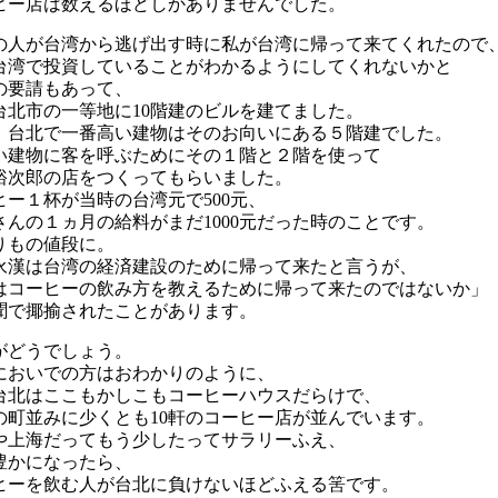
ヒー店は数えるほどしかありませんでした。
の人が台湾から逃げ出す時に私が台湾に帰って来てくれたので
台湾で投資していることがわかるようにしてくれないかと
の要請もあって、
台北市の一等地に10階建のビルを建てました。
、台北で一番高い建物はそのお向いにある５階建でした。
い建物に客を呼ぶためにその１階と２階を使って
裕次郎の店をつくってもらいました。
ヒー１杯が当時の台湾元で500元、
さんの１ヵ月の給料がまだ1000元だった時のことです。
りもの値段に。
永漢は台湾の経済建設のために帰って来たと言うが、
はコーヒーの飲み方を教えるために帰って来たのではないか」
聞で揶揄されたことがあります。
がどうでしょう。
においでの方はおわかりのように、
台北はここもかしこもコーヒーハウスだらけで、
の町並みに少くとも10軒のコーヒー店が並んでいます。
や上海だってもう少したってサラリーふえ、
豊かになったら、
ヒーを飲む人が台北に負けないほどふえる筈です。