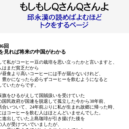
86
回
を見れば将来の中国がわかる
して私がコーヒー豆の栽培を思い立ったかと言いますと、
人はまだ貧乏だから
が昼食より高いコーヒーには手が届かないけれど、
、豊かになったら必らずコーヒーを飲むようになると
していたからです。
叛旗をひるがえして国賊扱いを受けていた
の国民政府が国連を脱退して孤立した今から38年前、
話合いついて、24年前ぶりに私が生まれ故郷に帰った時、
にはコーヒーを飲む人はほとんどいませんでした。
に進出していた上島珈琲が引き揚げた後を
の人が受けついでいましたが、