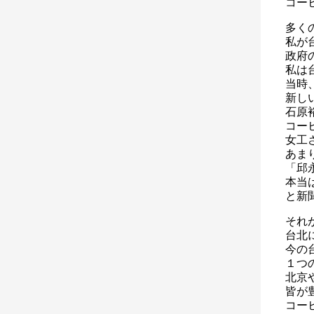
コー
多く
私が
政府
私は
当時
新し
石原
コー
女工
あま
「邱
本当
と新
それ
台北
今の
１つ
北京
皆が
コー