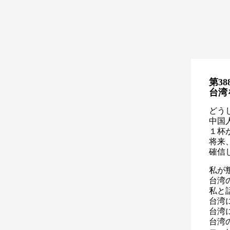
第38
台湾
どう
中国
１杯
将来
確信
私が
台湾
私と
台湾
台湾
台湾