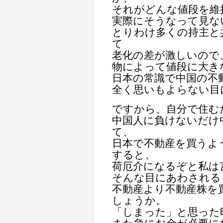
それがどんな値段を維
実際にそうなって見な
とりわけ多くの持主と
て
老化の差が激しいので
物によって値段に大き
日本の常識で中国の不
全く思いもよらない目
ですから、自分で住む
中国人に負けないだけ
て、
日本で不動産を買うよ
すると、
荷厄介になるぞと私は
そんな目にあわされる
不動産より不動産株を
しょうか。
「しまった」と思った