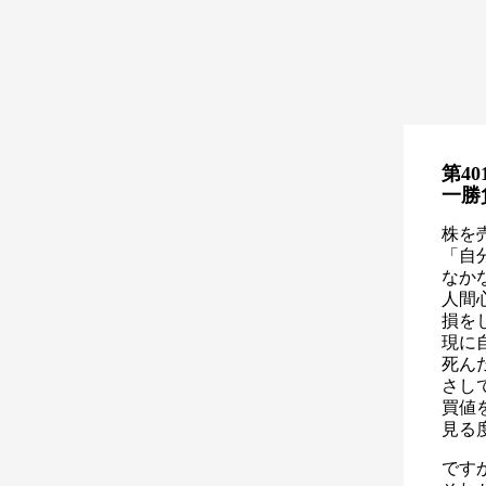
第40
一勝
株を
「自
なか
人間
損を
現に
死ん
さし
買値
見る
です