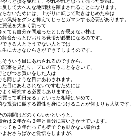
がやっと損を免れて、やれやれと思って売った途端に
に反して大へんな地団駄を踏まされることになります。
ならないためには、上がりに転じて動きはじめた株は
たい気持をグンと抑えてじっとガマンする必要があります。
に買値を大きく割って
考えても自分が間違ったとしか思えない株は
の舞台からとびおりる覚悟が必要になるのです。
ができる人とそうでない人とでは
人生に大きなひらきができてしまうのです。
もそういう目にあわされるのですから、
の記事を見たり、プロの言うことをきいて、
でとびつき買いをした人は
でも同じような目にあわされます。
した目にあわされないですむためには
でよく研究する必要もありますが、
日買って明日売る」といった相場はやめて、
的な投資に徹する習性を身につけることが何よりも大切です。
その期間はどのくらいかというと、
場合は２年から３年と自分に言いきかせています。
たっても３年たっても梃子でも動かない場合は
いよおさらばかと覚悟をしますが、