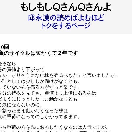
10回
負のサイクルは短かくて２年です
売るなら
分の買値より下がって
なか上がりそうにない株を売るべきだ」と言いましたが、
心理としては少ししか儲けがなくとも、
していない株を売る方がずっと楽です。
自分の持株を見ても、買値より上値にある株は
だようにじっとしたまま動かなくとも
て気にならないのに、
を割ったまま動かなくなった株は
度に重荷になってのしかかってきます。
から重荷の方を先におろしたくなるのは人情ですが、