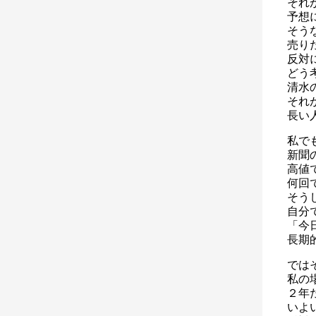
それ
予想
そう
売り
反対
どう
清水
それ
長い
私で
新聞
高値
何回
そう
自分
「今
長期
では
私の
２年
いよ