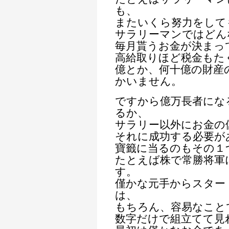
も、
またいくら努力をして
サラリーマンではどん
毎月貰うお金が決まっ
高給取りほど税金もた
億とか、何十億の財産
かいません。
ですから億万長者にな
るか、
サラリー以外にお金の
それに成功する必要が
寶籤に当るのもその１
たとえば株で常勝将軍
す。
僅かな元手からスター
は、
もちろん、容易なこと
数字だけで組立てて見