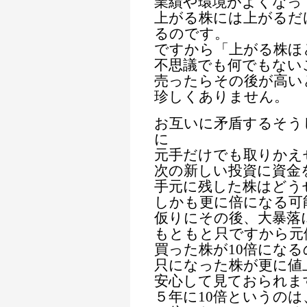
業績や環境がよくなっ
上がる株には上がるだ
るのです。
ですから「上がる株ほ
不思議でも何でもない
売ったらその後が高い
珍しくありません。
お互いに矛盾するそう
に
元手だけでも取りかえ
次の新しい投資に資金
手元に残した株はどう
しかも更に倍になる可
仮りにその後、大暴落
もともと只ですから元
買った株が10倍にな
只になった株が更に値
安心して見ておられま
５年に10倍というの