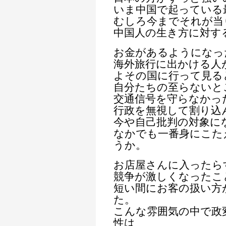
いま中国で起っている
むしろ今までそれが当
中国人の生き方に対す
お金があるようになっ
海外旅行に出かける人
よその国に行って見る
自分たちの至らないと
交通信号を守らなかっ
行政を無視して割り込
今や自己批判の対象に
なかでも一番身にこた
うか。
お店屋さんに入ったら
競争が激しくなったこ
短い間にお客の扱い方
た。
こんな雰囲気の中で政
性は