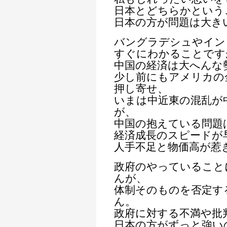
日本とどちらかという
日本の方が問題は大き
バングラデシュやイン
すぐにわかることです
中国の経済は大へんな
少し前にもアメリカの
押し寄せ、
いまは中近東の混乱が
が、
中国の抱えている問題
経済成長のスピードが
人手不足と物価高が惹
政府のやっていること
んが、
体制そのものを否定す
ん。
政府に対する不満や批
日本の方がずっと強い