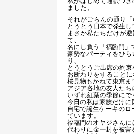
私がはじめて通訳つき
ました。
それがごらんの通り「
とうとう日本で発生し
まさか私たちだけが避
て、
名にし負う「福臨門」
豪勢なパーティをひら
り、
とうとうご出席の約束
お断わりをすることに
桜見物もかねて東京ま
アジア各地の友人たち
いずれ紅葉の季節にで
今日の私は家族だけに
自宅で誕生ケーキのロ
ています。
福臨門のオヤジさんに
代わりに金一封を被害