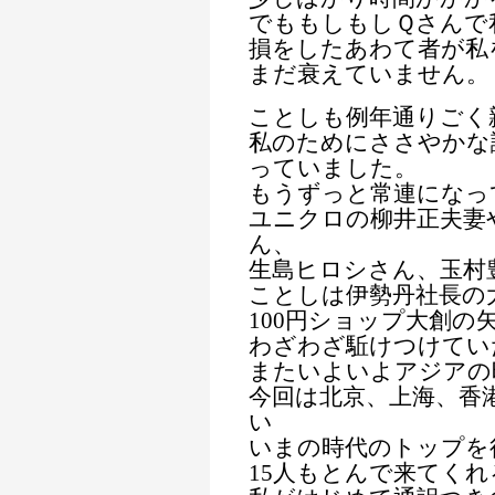
でももしもしＱさんで
損をしたあわて者が私
まだ衰えていません。
ことしも例年通りごく
私のためにささやかな
っていました。
もうずっと常連になっ
ユニクロの柳井正夫妻
ん、
生島ヒロシさん、玉村
ことしは伊勢丹社長の
100円ショップ大創の
わざわざ駈けつけてい
またいよいよアジアの
今回は北京、上海、香
い
いまの時代のトップを
15人もとんで来てく