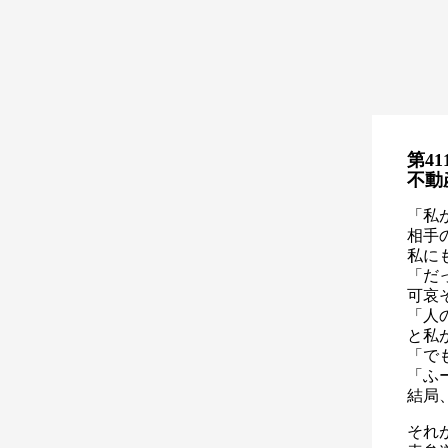
第41
不動
「私
相手
私に
「だ
可哀
「人
と私
「で
「ふ
結局
それ