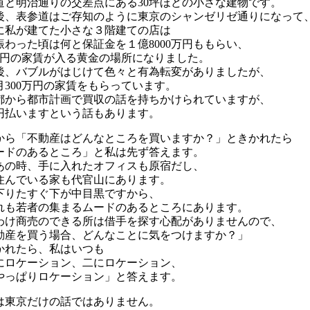
道と明治通りの交差点にある30坪ほどの小さな建物です。
後、表参道はご存知のように東京のシャンゼリゼ通りになって
に私が建てた小さな３階建ての店は
賑わった頃は何と保証金を１億8000万円ももらい、
0万円の家賃が入る黄金の場所になりました。
後、バブルがはじけて色々と有為転変がありましたが、
月300万円の家賃をもらっています。
都から都市計画で買収の話を持ちかけられていますが、
円払いますという話もあります。
から「不動産はどんなところを買いますか？」ときかれたら
ードのあるところ」と私は先ず答えます。
あの時、手に入れたオフィスも原宿だし、
住んでいる家も代官山にあります。
下りたすぐ下が中目黒ですから、
れも若者の集まるムードのあるところにあります。
わけ商売のできる所は借手を探す心配がありませんので、
動産を買う場合、どんなことに気をつけますか？」
かれたら、私はいつも
にロケーション、二にロケーション、
やっぱりロケーション」と答えます。
は東京だけの話ではありません。