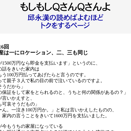
16回
産は一にロケーション、二、三も同じ
が1500万円なら即金を支払います」というのに、
の話をきいた家内は
もう100万円払ってあげたらと言うのです。
って親子３人で私の目の前で泣いているのですよ。
そうだから」
の保証をして家をとられるのと、うちと何の関係があるの？」
が言いかえすと、
も可哀そうだもの」
ーん。一泣き100万円か。」と私は言いかえしたものの、
、家内の言うことをきいて1600万円を支払いました。
が今もうちの家屋になっている