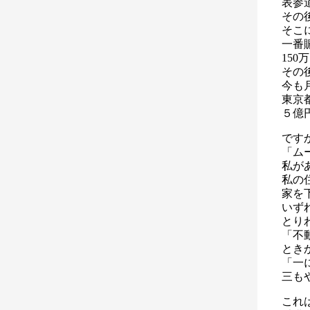
表参
その
そこ
一番
15
その
今も
東京
５億
です
「ム
私が
私の
家を
いず
とり
「不
とき
「一
三も
これ