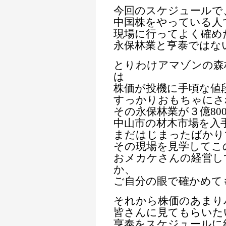
今回のスケジュールで
中国株をやっている人
現場に行ってよく確め
永保林業と亨泰ではな
とりわけアマゾンの森
は
株価が投機に手頃な値
すっかりおもちゃにさ
その永保林業が３億80
中山市の材木市場を入
まだはじまったばかり
その現場を見学してこ
おメカケさんの経営し
か、
ご自分の眼で確かめて
それから株価のあまり
皆さんに見てもらいた
亨泰をスケジュールに