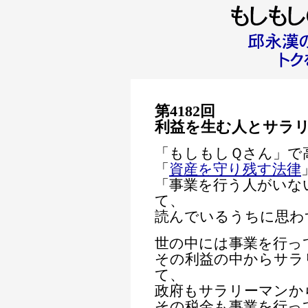
第4182回
利益を生む人とサラ
「もしもしＱさん」で
「
資産を守り残す法律
「事業を行う人がいな
て、
読んでいるうちに思わ
世の中には事業を行っ
その利益の中からサラ
て、
政府もサラリーマンか
その税金も事業を行っ