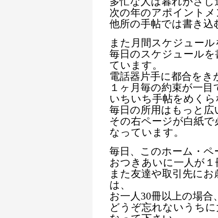
多忙な人は暮れがさし
次の年のアポイントメ
他所の手帖では書き込
また月間スケジュール
毎日のスケジュールを
ています。
電話器片手に都合をき
１ヶ月毎の約束が一目
いちいち手帖をめくら
毎日の所用はもっと広
その右ページが白紙で
なっています。
毎日、このホーム・ペ
おつきあいに一人が１
また友達や取引先にお
は、
お一人30冊以上の場
どうぞ忘れないうちに