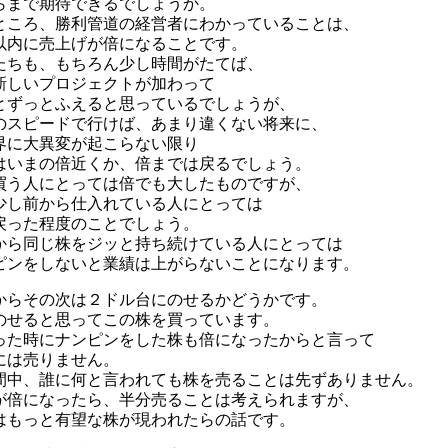
らまで期待できるでしょうか。
ところ、勝利管道の経営者にわかっていることは、
以内に売上げが倍になることです。
たちも、もちろん少し時間がたてば、
新しいプロジェクトが加わって
とずっとふえると思っているでしょうが、
のスピードで行けば、あまり違くない将来に、
界に大異変が起こらない限り
はいまの倍近くか、倍までは戻るでしょう。
買う人にとっては倍でも大したものですが、
少し前から仕入れている人にとっては
戻った程度のことでしょう。
から同じ株をジッと持ち続けている人にとっては
ピンをしないと業績は上がらないことになります。
からその次は２ドル台にのせるかどうかです。
のせると思ってこの株を買っています。
った時にナンピンをした株も倍になったからと言って
には売りません。
間中、誰に何と言われても株を売ることは先ずありません。
が倍になったら、半分売ることは考えられますが、
はもっと有望な株が現われたらの話です。