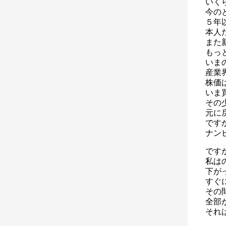
いく
今の
５年
本人
また
もっ
いま
産業
株価
いま
その
元に
です
ナン
です
私は
下が
すぐ
その
全部
それ