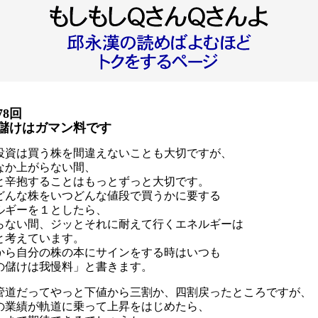
78回
儲けはガマン料です
投資は買う株を間違えないことも大切ですが、
なか上がらない間、
と辛抱することはもっとずっと大切です。
どんな株をいつどんな値段で買うかに要する
ルギーを１としたら、
らない間、ジッとそれに耐えて行くエネルギーは
と考えています。
から自分の株の本にサインをする時はいつも
の儲けは我慢料」と書きます。
管道だってやっと下値から三割か、四割戻ったところですが、
の業績が軌道に乗って上昇をはじめたら、