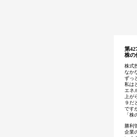
第42
株の
株式
なか
ずっ
私は
エネ
上が
９だ
です
「株
勝利
企業