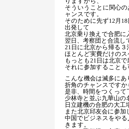
りますから、
そういうことに関心の
ャンスです。
そのために先ず12月1
出発して
北京乗り換えで合肥に
翌日、考察団と合流し
21日に北京から帰る３
ほとんど実費だけのス
もっとも21日は北京
それに参加することも
こんな機会は滅多にあ
折角のチャンスですか
是非、時間をつくって
少林寺と並ぶ九華山の
日立建機の合肥の大工
また北京邱友会に参加
中国でビジネスをやる
きます。