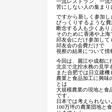
一流レストラン、一流
苦にしない人の集まり
ですから新しく参加し
びっくりするような費
断念する人も少くあり
そのために香港や上海
邱友会にだけ参加して
邱友会の会費だけで
視察の結果について情
今回は、麗江や成都に
北京で北控水務の見学
また合肥では日立建機
農業と食品加工に興味
とは
大規模農業の現地と食
です。
日本では考えられない
100万坪の農業団地と