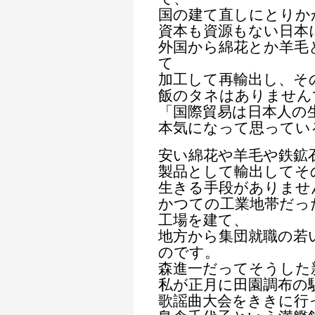
国の建て直しにとりか
資本も資源もない日本
外国から綿花とか羊毛
て
加工して再輸出し、そ
飯のタネはありません
「国際貿易は日本人の
本気になって思ってい
安い綿花や羊毛や鉄鉱
製品として輸出してそ
生きる手段がありませ
かつての工業地帯だっ
工場を建て、
地方から集団就職の若
のです。
森進一だってそうした
私が正月に田園調布の
歌謡曲大会をききに行