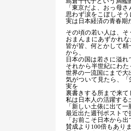
島倉千代子という満艦
「東京だよ、おっ母さ
思わず涙をこぼしそう
実は日本経済の青春期
その頃の若い人は、そ
おまんまにあずかれな
皆が皆、何とかして精
から、
日本の国は若さに溢れ
それから半世紀にわた
世界の一流国にまで大
気がついて見たら、「
実を
裏書きする所まで来て
私は日本人の活躍する
「新しい土俵に出て一
最近出た週刊ポストで
「お前こそ日本から出
賛成より100倍もあり