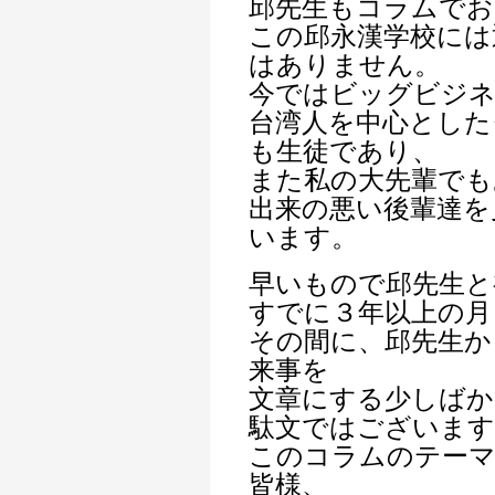
邱先生もコラムでお
この邱永漢学校には
はありません。
今ではビッグビジ
台湾人を中心とした
も生徒であり、
また私の大先輩でも
出来の悪い後輩達を
います。
早いもので邱先生と
すでに３年以上の月
その間に、邱先生か
来事を
文章にする少しばか
駄文ではございます
このコラムのテーマ
皆様、