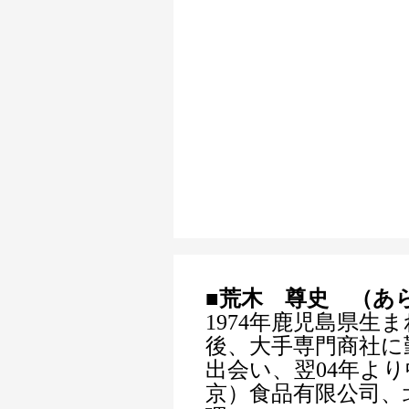
■荒木 尊史 （あ
1974年鹿児島県生
後、大手専門商社に勤
出会い、翌04年よ
京）食品有限公司、