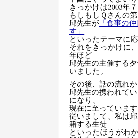
きっかけは2003年
もしもしＱさんの第
邱先生が
「食事の仲
す」
といったテーマに応
それをきっかけに、
年ほど
邱先生の主催する夕
いました。
その後、話の流れか
邱先生の携われてい
になり、
現在に至っています
従いまして、私は邱
籍する生徒
といったほうがわ