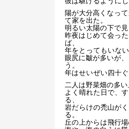
彼は駆けるようにし
陽が大分高くなって
て家を出た。
明るい太陽の下で見
昨夜はじめて会った
ば、
年をとってもいな
眼尻に皺が多いが、
う。
年はせいぜい四十ぐ
二人は野菜畑の多い
よく晴れた日で、す
る、
岩だらけの禿山がく
る。
丘の上からは飛行場