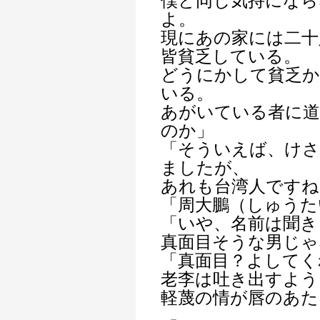
僕と同じ気持にな
よ。
現にあの家には二十
皆貧乏している。
どうにかして貧乏
いる。
あがいている者に
のか」
「そういえば、けさ
ましたが、
あれも台湾人ですね
「周大鵬（しゅうた
「いや、名前は聞き
真面目そうな男じゃ
「真面目？よしてく
老李は吐き出すよう
軽蔑の情が唇のあた