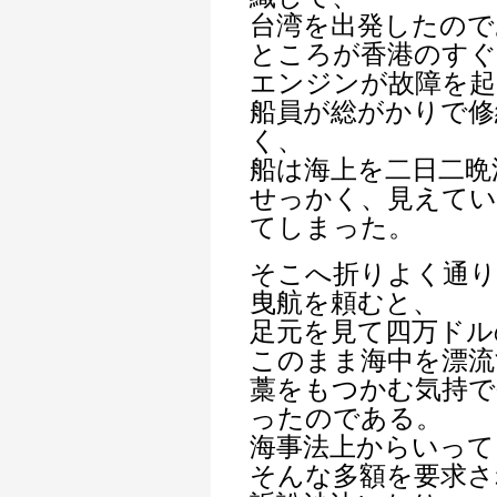
台湾を出発したので
ところが香港のすぐ
エンジンが故障を起
船員が総がかりで修
く、
船は海上を二日二晩
せっかく、見えてい
てしまった。
そこへ折りよく通り
曳航を頼むと、
足元を見て四万ドル
このまま海中を漂流
藁をもつかむ気持で
ったのである。
海事法上からいって
そんな多額を要求さ