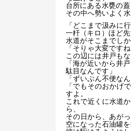
台所にある水甕の蓋
その中へ勢いよく水
「どこまで汲みに行
一粁（キロ）ほど先
水道がそこまでし
「そりゃ大変ですね
この辺には井戸もな
「海が近いから井戸
駄目なんです」
「ずいぶん不便なん
「でもそのおかげ
すよ。
これで近くに水道か
ら、
その日から、あがっ
空になった石油罐を