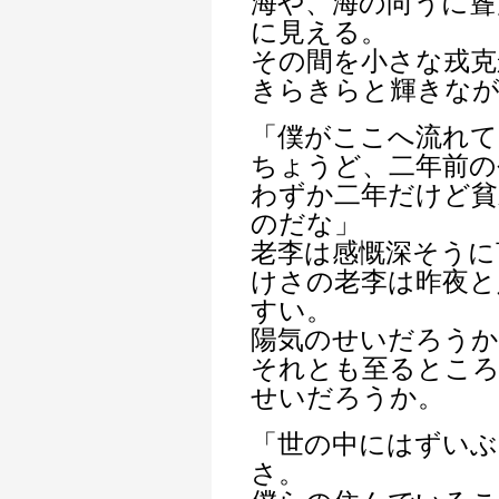
海や、海の向うに聳
に見える。
その間を小さな戎克
きらきらと輝きな
「僕がここへ流れて
ちょうど、二年前の
わずか二年だけど貧
のだな」
老李は感慨深そうに
けさの老李は昨夜と
すい。
陽気のせいだろうか
それとも至るところ
せいだろうか。
「世の中にはずいぶ
さ。