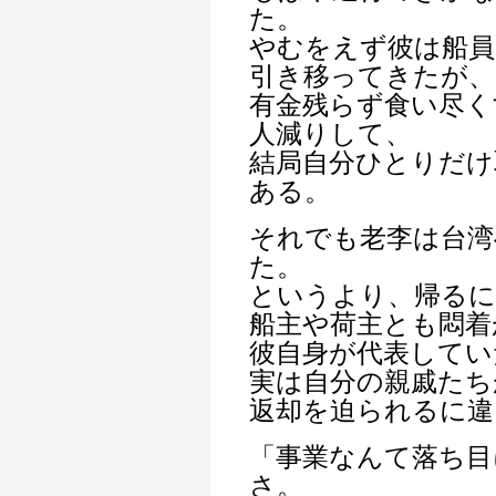
た。
やむをえず彼は船員
引き移ってきたが、
有金残らず食い尽く
人減りして、
結局自分ひとりだけ
ある。
それでも老李は台湾
た。
というより、帰るに
船主や荷主とも悶着
彼自身が代表してい
実は自分の親戚たち
返却を迫られるに違
「事業なんて落ち目
さ。