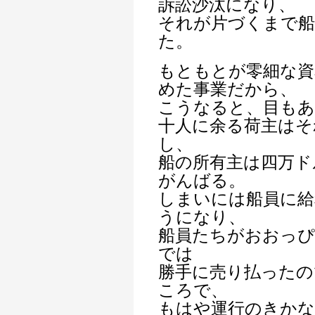
訴訟沙汰になり、
それが片づくまで船
た。
もともとが零細な資
めた事業だから、
こうなると、目も
十人に余る荷主はそ
し、
船の所有主は四万ド
がんばる。
しまいには船員に給
うになり、
船員たちがおおっぴ
では
勝手に売り払ったの
ころで、
もはや運行のきかな