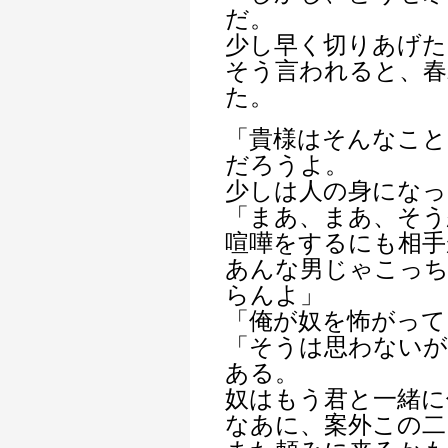
だ。
少し早く切りあげた
そう言われると、春
た。
「貴様はそんなこと
だろうよ。
少しは人の身になっ
「まあ、まあ、そう
喧嘩をするにも相手
あんな男じゃこっ
らんよ」
「俺が奴を怖がって
「そうは思わないが
ある。
奴はもう君と一緒に
なあに、案外この二