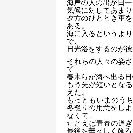
海岸の人の出が日一
気候に対してあまり
夕方のひととき車
ある。
海に入るというより
で、
日光浴をするのが彼
それらの人々の姿さ
て
春木らが海へ出る日
もう先が短いとなる
えた。
もっともいまのう
冬籠りの用意をしよ
なくて、
たとえば青春の過ぎ
最後を華々しく飾ろ