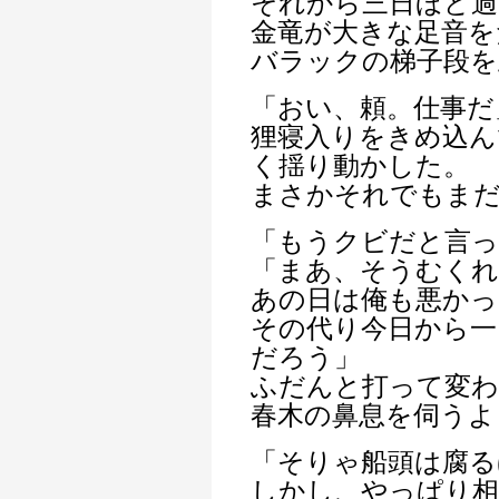
それから三日ほど過
金竜が大きな足音を
バラックの梯子段を
「おい、頼。仕事だ
狸寝入りをきめ込ん
く揺り動かした。
まさかそれでもま
「もうクビだと言
「まあ、そうむくれ
あの日は俺も悪かっ
その代り今日から一
だろう」
ふだんと打って変わ
春木の鼻息を伺うよ
「そりゃ船頭は腐る
しかし、やっぱり相