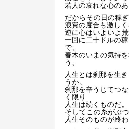
若人の哀れな心のあ
だからその日の稼
浪費の度合も激しく
逆に心はいよいよ
一回に二十ドルの稼
で、
春木のいまの気持を
う。
人生とは刹那を生き
うか。
刹那を辛うじてつな
く限り
人生は続くものだ。
そしてこの糸がぶ
人生そのものが終