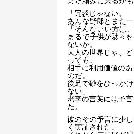
また頼みに来るか
「冗談じゃない。
あんな野郎とまた一
「そんないい方は、
まるで子供が駄々
ないか。
大人の世界じゃ、ど
っても、
相手に利用価値のあ
のだ。
後足で砂をひっかけ
ない」
老李の言葉には予言
た。
彼のその予言に少し
く実証された。