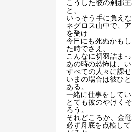
こうした彼の刹那主
と、
いっそう手に負え
ネグロス山中で、ア
を受け
今日にも死ぬかも
た時でさえ、
こんなに切羽詰まっ
あの時の恐怖は、い
すべての人々に課
いまの場合は彼ひ
ある。
一緒に仕事をしてい
とても彼のやけくそ
ろう。
それどころか、金竜
必ず舟底を点検して