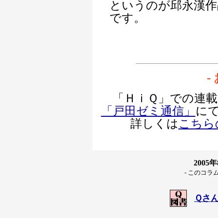
というのが邱永漢作
です。
-
「ＨｉＱ」での連載は
「戸田ゼミ通信」
に
詳しくは
こちら
2005
- このコラ
Ｑさ