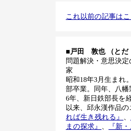
これ以前の記事はこ
■戸田 敦也 （と
問題解決・意思決定
家
昭和18年3月生まれ
部卒業。同年、八幡
6年、新日鉄部長を
以来、邱永漢作品の
れば生き残れる』
、
まの探求』
、
『新・