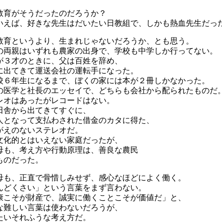
教育がそうだったのだろうか？
いえば、好きな先生はだいたい日教組で、しかも熱血先生だっ
教育というより、生まれじゃないだろうか、とも思う。
の両親はいずれも農家の出身で、学校も中学しか行ってない。
が３才のときに、父は百姓を辞め、
に出てきて運送会社の運転手になった。
校６年生になるまで、ぼくの家には本が２冊しかなかった。
の医学と社長のエッセイで、どちらも会社から配られたものだ
レオはあったがレコードはない。
田舎から出てきてすぐに、
人となって支払わされた借金のカタに得た、
がえのないステレオだ。
文化的とはいえない家庭だったが、
母も、考え方や行動原理は、善良な農民
ものだった。
母も、正直で骨惜しみせず、感心なほどによく働く。
んどくさい」という言葉をまず言わない。
康こそが財産で、誠実に働くことこそが価値だ」と、
な難しい言葉は使わないだろうが、
たいそれふうな考え方だ。