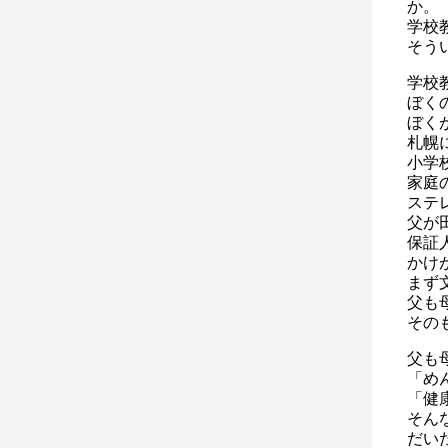
か。
学校
そう
学校
ぼく
ぼく
札幌
小学
家庭
ステ
父が
保証
かけ
まず
父も
その
父も
「め
「健
そん
だい