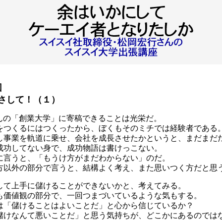
回
さして！（１）
んの「創業大学」に寄稿できることは光栄だ。
をつくるにはつくったから、ぼくもそのミチでは経験者である
し事業を軌道に乗せ、会社を成長させたかというと、まだまだ
成功してない身で、成功物語は書けっこない。
に言うと、「もうけ方がまだわからない」のだ。
方以外の部分で言うと、結構よく考え、また思いつく方だと思
して上手に儲けることができないかと、考えてみる。
も価値観の部分で、一回つまづいているような気もする。
は「儲けることはよいことだ」と心から信じているか？
儲けなんて悪いことだ」と思う気持ちが、どこかにあるのでは