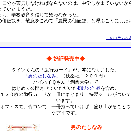
、自分が苦労しなければならないのは、中学しか出ていないか
っていたようだ。
とも、学校教育を信じて疑わなかった。
の価値観を、敬意をこめて「農民の価値観」と呼ぶことにした
このコラムを
◆ 好評発売中◆
タイツくんの「励行カード」が、本になりました。
「男のたしなみ」
（扶桑社１２００円）
ハイハイＱさん「創業大学」で
はじめて公開させていただいた
初期の作品
を含め、
１２０枚の励行カードが一冊にまとまり、特製シールがついて
います。
オフィスで、合コンで、一冊持っていけば、盛り上がることウ
ケアイです。
男のたしなみ