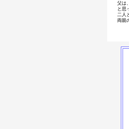
父は
と思
二人
両親