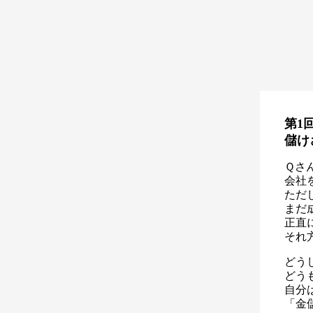
第1
儲け
Ｑさ
会社
ただ
まだ
正直
それ
どう
どう
自分
「金