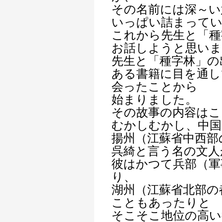
その名前には深～い
いっぱい詰まって
これから先生と「種
お話しようと思いま
先生と「種字林」の
ある書籍に目を通し
会ったことから
始まりました。
その故事の内容はこ
むかしむかし、中国
揚州（江蘇省中西部
呉綺と言う名の文人
彼はかつて兵部（軍
り、
湖州（江蘇省北部の
こともあったりと
そこそこ地位の高い