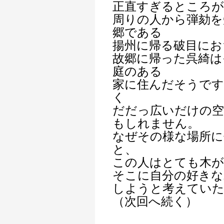
正直すぎるところが
周りの人から弾劾を
郷である
揚州に帰る破目にお
故郷に帰った呉綺は
庭のある
家に住んだそうです
く
だだっ広いだけの
もしれません。
なぜその様な場所に
と、
この人はとても木が
そこに自分の好きな
しようと考えてい
（次回へ続く）