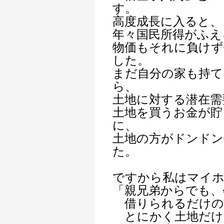
す。
高度成長に入ると、
年々国民所得がふえ
物価もそれに負けず
した。
まだ自分の家も持て
ら、
土地に対する潜在需
土地を買うお金が貯
に、
土地の方がドンドン
た。
ですから私はマイ
「親兄弟からでも、
借りられるだけの
とにかく土地だけ