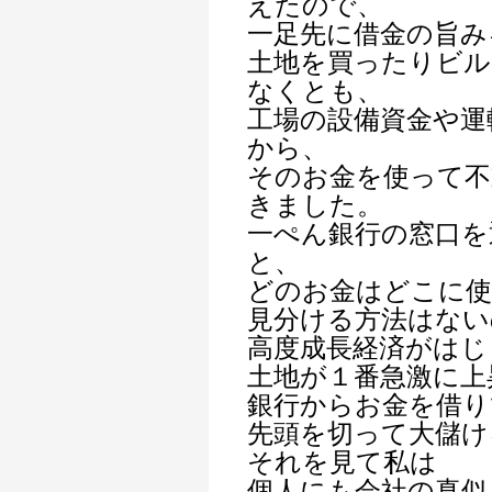
えたので、
一足先に借金の旨み
土地を買ったりビル
なくとも、
工場の設備資金や運
から、
そのお金を使って不
きました。
一ぺん銀行の窓口を
と、
どのお金はどこに
見分ける方法はない
高度成長経済がはじ
土地が１番急激に上
銀行からお金を借り
先頭を切って大儲け
それを見て私は
個人にも会社の真似