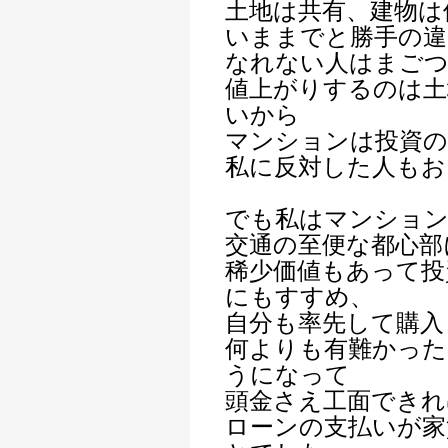
土地は共有、建物は
いままでと勝手の違
なれない人はまご
値上がりするのは土
いから
マンションは投資の
私に反対した人もお
でも私はマンショ
交通の至便な都心部
稀少価値もあって投
にもすすめ、
自分も率先して購入
何よりも有難かった
うになって
頭金さえ工面できれ
ローンの支払いが家