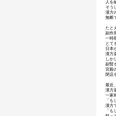
人を
そう
漢方
無断
たと
副作
一時
とて
日本
漢方
しか
副腎
宮殿
閉店
最近
漢方
一家
「も
漢方
「も
疑っ