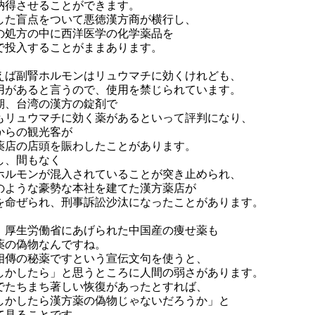
納得させることができます。
した盲点をついて悪徳漢方商が横行し、
の処方の中に西洋医学の化学薬品を
で投入することがままあります。
えば副腎ホルモンはリュウマチに効くけれども、
用があると言うので、使用を禁じられています。
期、台湾の漢方の錠剤で
もリュウマチに効く薬があるといって評判になり、
からの観光客が
薬店の店頭を賑わしたことがあります。
し、間もなく
ホルモンが混入されていることが突き止められ、
のような豪勢な本社を建てた漢方薬店が
を命ぜられ、刑事訴訟沙汰になったことがあります。
、厚生労働省にあげられた中国産の痩せ薬も
薬の偽物なんですね。
相傳の秘薬ですという宣伝文句を使うと、
しかしたら」と思うところに人間の弱さがあります。
でたちまち著しい恢復があったとすれば、
しかしたら漢方薬の偽物じゃないだろうか」と
て見ることです。