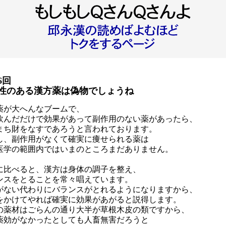
6回
性のある漢方薬は偽物でしょうね
薬が大へんなブームで、
飲んだだけで効果があって副作用のない薬があったら、
まち財をなすであろうと言われております。
し、副作用がなくて確実に痩せられる薬は
医学の範囲内ではいまのところまだありません。
に比べると、漢方は身体の調子を整え、
ンスをとることを常々唱えています。
がない代わりにバランスがとれるようになりますから、
をかけてやれば確実に効果があがると説得します。
の薬材はごらんの通り大半が草根木皮の類ですから、
薬効がなかったとしても人畜無害だろうと