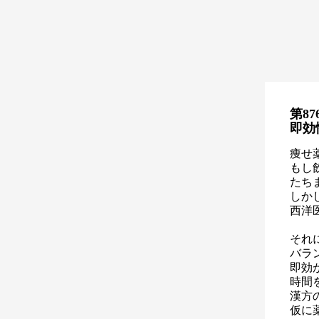
第87
即効
痩せ
もし
たち
しか
西洋
それ
バラ
即効
時間
漢方
仮に