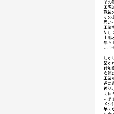
その
国際
戦後
その
思い
工業
新し
土地
年々
いつ
しか
築か
付加
次第
工業
遂に
神話
明日
いま
メシ
早く
お金