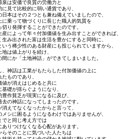
源泉は安価で良質の労働力と
的に見て比較的に弱い通貨であり、
の日本はその２つとも兼ね備えていましたので、
上に乗って物づくりに長じた職人的気質を
っ切り発揮することができたのです。
生産によって年々付加価値を生み出すことができれば、
く生み出された富は生活を豊かにすると同時に、
という稀少性のある財産にも投じられていますから、
土地は値上がりを続け、
の間にか「土地神話」ができてしまいました。
し、神話は工業がもたらした付加価値の上に
れたものであり、
価値が消えはじめると共に
に基礎が揺らぐようになり、
的豊作貧乏が現実になるに及び、
過去の神話になってしまったのです。
が消えてなくなったからと言って、
のメシに困るようになるわけではありませんが、
までと同じ考え方では
にありつけなくなる心配があります。
からそのことに気づいた人たちは
と技術を持ってお金の儲かる地域に動いています。