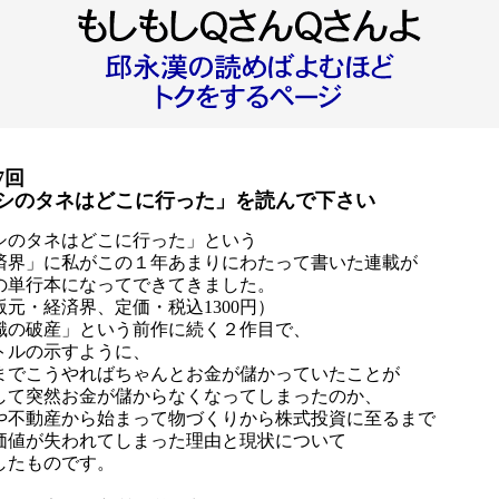
7回
シのタネはどこに行った」を読んで下さい
シのタネはどこに行った」という
済界」に私がこの１年あまりにわたって書いた連載が
の単行本になってできてきました。
版元・経済界、定価・税込1300円）
識の破産」という前作に続く２作目で、
トルの示すように、
までこうやればちゃんとお金が儲かっていたことが
して突然お金が儲からなくなってしまったのか、
や不動産から始まって物づくりから株式投資に至るまで
価値が失われてしまった理由と現状について
したものです。