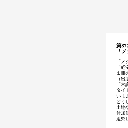
第87
「メ
「メ
「経
１冊
（出
「常
タイ
いま
どう
土地
付加
追究