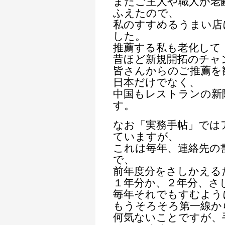
またご主人や職人が老
ふえたので、
私のすすめるうまい店
した。
推薦する私も老化して
昔ほど新規開拓のチャ
皆さんからのご推薦を
日本だけでなく、
中国もレストランの新
す。
なお「実務手帖」では
ていますが、
これは毎年、連絡先の
で、
前年度分をさしかえる
１年分か、２年分、さ
毎年それでもすむよう
もうそろそろ第一線か
何気ないことですが、