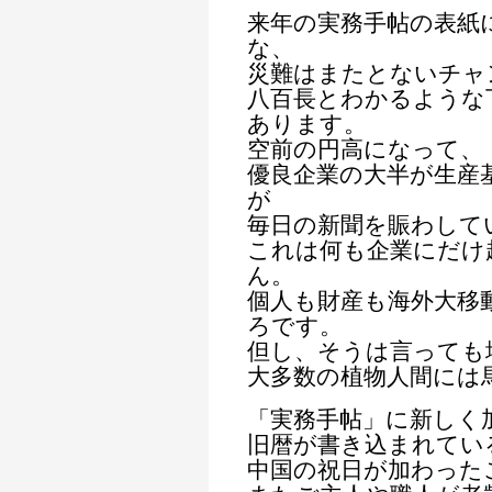
来年の実務手帖の表紙
な、
災難はまたとないチャ
八百長とわかるような
あります。
空前の円高になって、
優良企業の大半が生産
が
毎日の新聞を賑わして
これは何も企業にだけ
ん。
個人も財産も海外大移
ろです。
但し、そうは言っても
大多数の植物人間には
「実務手帖」に新しく
旧暦が書き込まれてい
中国の祝日が加わった