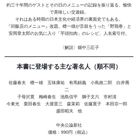
約三十年間のゲストとその日のメニューの記録を振り返る、愉快
で美味しい交遊録。
それはある時期の日本文化や経済界の裏面史でもある。
『邱飯店のメニュー』改題。檀一雄が舌鼓をうった「野鶏巻」と
安岡章太郎のお気に入り「芋頭扣肉」のレシピ、人名索引付。
〈解説〉畑中三応子
本書に登場する主な著名人（順不同）
佐藤春夫 檀一雄 五味康祐 有馬頼義 小島政二郎 白井喬
二
子母沢寛 梅崎春生 池島信平 獅子文六 市村清
今東光 栗田春生 大屋晋三 森茉莉 佐藤寛子 本田宗一郎
盛田昭夫 他
中央公論新社
価格：990円（税込）