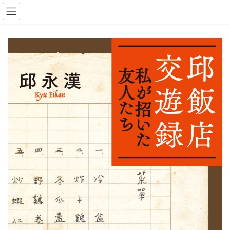
コ
ナ
新刊のお知らせ
ン
ビ
テ
ゲ
ン
ー
ツ
シ
へ
ョ
ス
ン
キ
に
ッ
移
プ
動