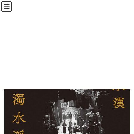
コ
ナ
新刊のお知らせ
ン
ビ
テ
ゲ
HOME
香港・濁水渓 – 増補版 –
ン
ー
ツ
シ
へ
ョ
ス
ン
キ
に
ッ
移
プ
動