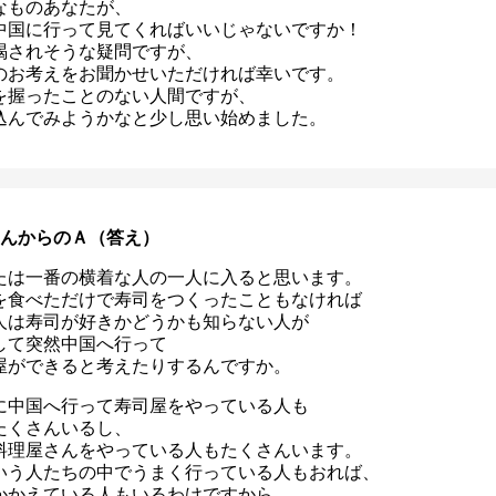
なものあなたが、
中国に行って見てくればいいじゃないですか！
喝されそうな疑問ですが、
のお考えをお聞かせいただければ幸いです。
を握ったことのない人間ですが、
込んでみようかなと少し思い始めました。
さんからのＡ（答え）
たは一番の横着な人の一人に入ると思います。
を食べただけで寿司をつくったこともなければ
人は寿司が好きかどうかも知らない人が
して突然中国へ行って
屋ができると考えたりするんですか。
に中国へ行って寿司屋をやっている人も
たくさんいるし、
料理屋さんをやっている人もたくさんいます。
いう人たちの中でうまく行っている人もおれば、
かかえている人もいるわけですから、