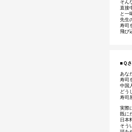
そん
直接
と一
先生
寿司
飛び
■Ｑ
あな
寿司
中国
どう
寿司
実際
既に
日本
そう
頭を