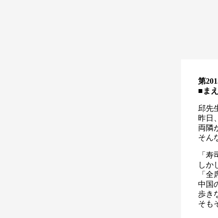
第20
■
ま
邱先
昨日
両隣
そん
「寿
しか
「全
中国
歩き
そも