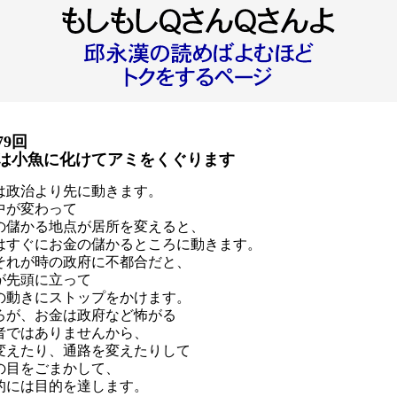
79回
は小魚に化けてアミをくぐります
は政治より先に動きます。
中が変わって
の儲かる地点が居所を変えると、
はすぐにお金の儲かるところに動きます。
それが時の政府に不都合だと、
が先頭に立って
の動きにストップをかけます。
ろが、お金は政府など怖がる
者ではありませんから、
変えたり、通路を変えたりして
の目をごまかして、
的には目的を達します。