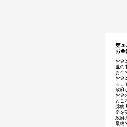
第20
お金
お金
世の
お金
お金
もし
政府
お金
とこ
臆病
姿を
政府
最終