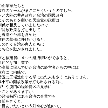
の企業家たちと
政府のゲームがまさにそういうものでした。
もと大陸の共産政府と台湾の国民政府、
にそのあとを継いだ民進党の政府は
関係が相反していましたので、
が開放政策を打ち出して
を香港や台湾を含めた
在住の華僑に呼びかけると、
しのきく台湾の商人たちは
まち心を動かされました。
省と福建省に４つの経済特区ができると、
集約的な加工業で
の高騰に悩んでいた台湾の経営者たちの中には
政府には内緒で、
特区に工場進出する挙に出た人も少くはありません。
小平の開放政策が打ち出される前に、
深
や厦門の経済特区の見学に
たことがありますが、
の経済特区にある台湾の企業でも
名前をきくと、
一目あいたいという好奇心が働いて、