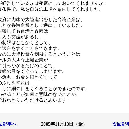
が経営しているかは秘密にしておいてくれませんか」
う条件で、私を自分の工場へ案内してくれました。
政府に内緒で大陸進出をした台湾企業は、
んどが香港企業として進出していました。
が禁じても台湾と香港は
も人も交流があるし、
の制限はともかくとして、
に送金をすることもできます。
なのに大陸投資を制限するということは
ールの大きな上場企業が
に引っかかるだけのことで、
は網の目をくぐってしまいます。
い魚も、お金を細かく割って
のふりをすれば、
ように網の目をくぐることができたのです。
のやることが如何に意味のないことか、
でおわかりいただけると思います。
回記事へ
2005年11月18日（金）
次回記