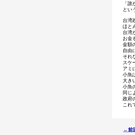
「誰
とい
台湾
ほと
台湾
お金
金額
自由
それ
スケ
アミ
小魚
大き
小魚
同じ
政府
これ
←前