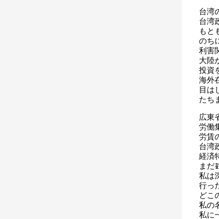
台湾
台湾
もと
のち
利害
大陸
投資
海外
目は
たち
広東
労働
労賃
台湾
経済
まだ
私は
行っ
どこ
私の
私に