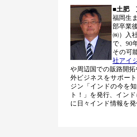
■土肥 
福岡生
部卒業後
㈱）入
で、9
その可能
社アイ
や周辺国での販路開拓
外ビジネスをサポート
ジン「インドの今を知
ト！」を発行、インド
に日々インド情報を発